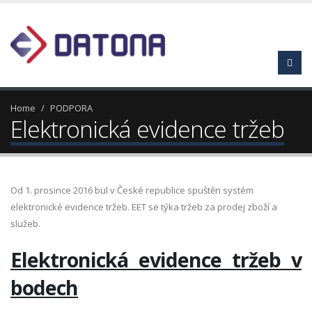
Home
PODPORA
Elektronická evidence tržeb
Od 1. prosince 2016 bul v České republice spuštěn systém
elektronické evidence tržeb. EET se týka tržeb za prodej zboží a
služeb.
Elektronická evidence tržeb v
bodech