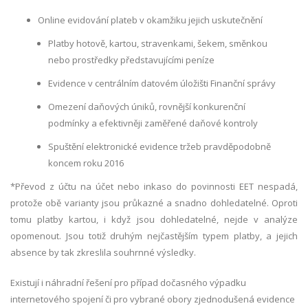
Online evidování plateb v okamžiku jejich uskutečnění
Platby hotově, kartou, stravenkami, šekem, směnkou
nebo prostředky představujícími peníze
Evidence v centrálním datovém úložišti Finanční správy
Omezení daňových úniků, rovnější konkurenční
podmínky a efektivněji zaměřené daňové kontroly
Spuštění elektronické evidence tržeb pravděpodobně
koncem roku 2016
*Převod z účtu na účet nebo inkaso do povinnosti EET nespadá,
protože obě varianty jsou průkazné a snadno dohledatelné. Oproti
tomu platby kartou, i když jsou dohledatelné, nejde v analýze
opomenout. Jsou totiž druhým nejčastějším typem platby, a jejich
absence by tak zkreslila souhrnné výsledky.
Existují i náhradní řešení pro případ dočasného výpadku
internetového spojení či pro vybrané obory zjednodušená evidence