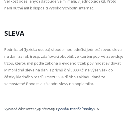
Velikost odesílaných dat bude velmi malá, v jednotkách kB. Proto
není nutné mít k dispozici vysokorychlostní internet.
SLEVA
Podnikatel (fyzická osoba) si bude moci odečíst jednorázovou slevu
na dani za rok (resp. zdaňovací období), ve kterém poprvé zaeviduje
tržbu, kterou měl podle zákona o evidenci tržeb povinnost evidovat.
Mimořádná sleva na dani z příjmů činí 5000 Kč, nejvýše však do
částky kladného rozdílu mezi 15 % dílčího základu daně ze
samostatné činnosti a základní slevy na poplatníka.
Vybrané části textu byly převzaty z
portálu finanční správy
ČR