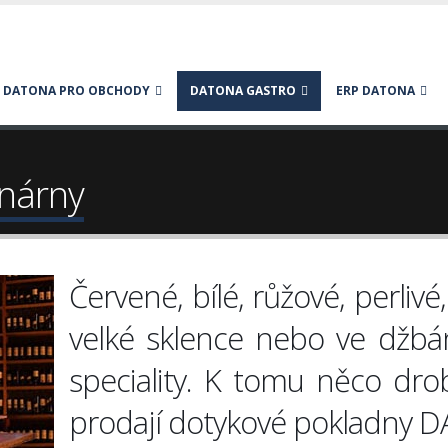
DATONA PRO OBCHODY
DATONA GASTRO
ERP DATONA
inárny
Červené, bílé, růžové, perlivé
velké sklence nebo ve džbán
speciality. K tomu něco dro
prodají dotykové pokladny 