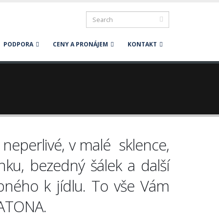
PODPORA
CENY A PRONÁJEM
KONTAKT
, neperlivé, v malé sklence,
ku, bezedný šálek a další
bného k jídlu. To vše Vám
DATONA.