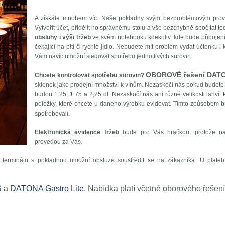
A získáte mnohem víc. Naše pokladny svým bezproblémovým provo
Vytvořit účet, přidělit ho správnému stolu a vše bezchybně spočítat 
obsluhy i výši tržeb
ve svém notebooku kdekoliv, kde bude připojení 
čekající na pití či rychlé jídlo. Nebudete mít problém vydat účtenku 
Vám navíc umožní sledovat spotřebu jednotlivých surovin.
OBOROVÉ řešení DATO
Chcete kontrolovat spotřebu surovin?
sklenek jako prodejní množství k vínům. Nezaskočí nás pokud budete mí
budou 1.25, 1.75 a 2,25 dl. Nezaskočí nás ani různé velikosti lahví. 
položky, které chcete u daného výrobku evidovat. Tímto způsobem bud
spotřebovali.
Elektronická evidence tržeb
bude pro Vás hračkou, protože na
provedou za Vás.
 terminálu s pokladnou umožní obsluze soustředit se na zákazníka. U plate
S
a
DATONA Gastro Lite
. Nabídka platí včetně oborového řeš