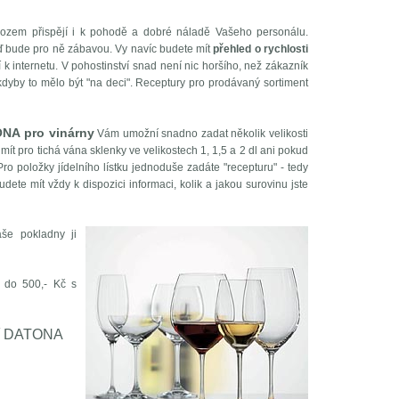
zem přispějí i k pohodě a dobré náladě Vašeho personálu.
teď bude pro ně zábavou. Vy navíc budete mít
přehled o rychlosti
k internetu. V pohostinství snad není nic horšího, než zákazník
i kdyby to mělo být "na deci". Receptury pro prodávaný sortiment
NA pro vinárny
Vám umožní snadno zadat několik velikosti
t pro tichá vána sklenky ve velikostech 1, 1,5 a 2 dl ani pokud
Pro položky jídelního lístku jednoduše zadáte "recepturu" - tedy
ete mít vždy k dispozici informaci, kolik a jakou surovinu jste
še pokladny ji
b do 500,- Kč s
ení DATONA