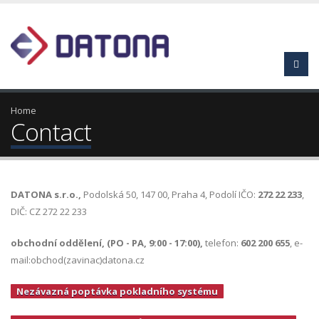
Home
Contact
DATONA s.r.o.,
Podolská 50, 147 00, Praha 4, Podolí IČO:
272 22 233
,
DIČ: CZ 272 22 233
obchodní oddělení, (PO - PA, 9:00 - 17:00),
telefon:
602 200 655
, e-
mail:obchod(zavinac)datona.cz
Nezávazná poptávka pokladního systému