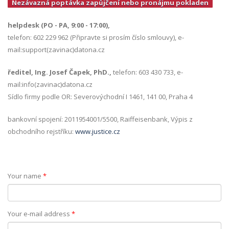
Nezávazná poptávka zapůjčení nebo pronájmu pokladen
helpdesk (PO - PA, 9:00 - 17:00),
telefon: 602 229 962 (Připravte si prosím číslo smlouvy), e-
mail:support(zavinac)datona.cz
ředitel, Ing. Josef Čapek, PhD.,
telefon: 603 430 733, e-
mail:info(zavinac)datona.cz
Sídlo firmy podle OR: Severovýchodní I 1461, 141 00, Praha 4
bankovní spojení: 2011954001/5500, Raiffeisenbank, Výpis z
obchodního rejstříku:
www.justice.cz
Your name
*
Your e-mail address
*